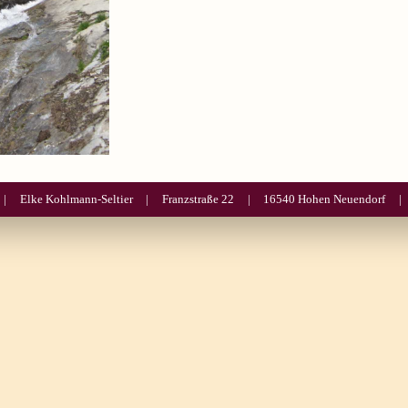
Elke Kohlmann-Seltier
Franzstraße 22
16540 Hohen Neuendorf