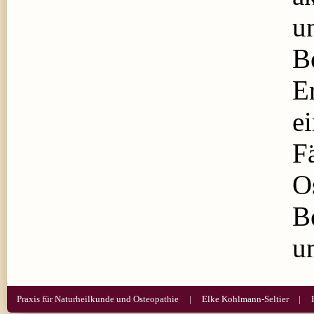
u
B
E
ei
Fä
O
B
u
Praxis für Naturheilkunde und Osteopathie
Elke Kohlmann-Seltier