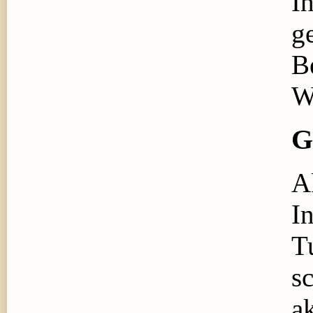
I
g
B
W
G
A
I
T
s
ak