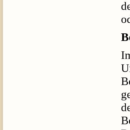
d
o
B
I
U
B
g
de
B