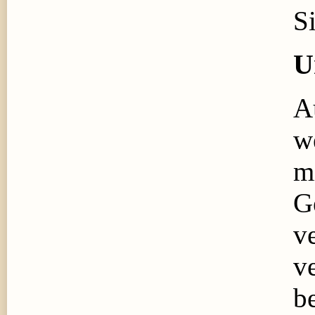
Si
U
A
w
m
G
v
v
b