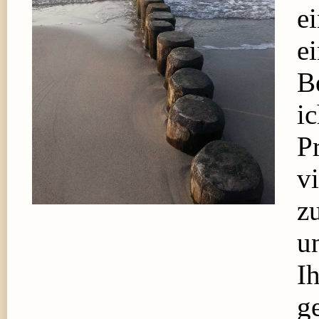
e
e
B
i
P
v
z
u
I
g