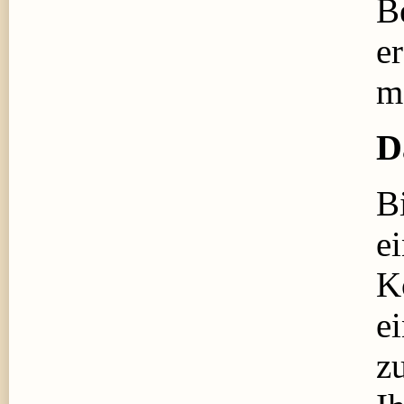
B
er
m
D
B
e
K
e
z