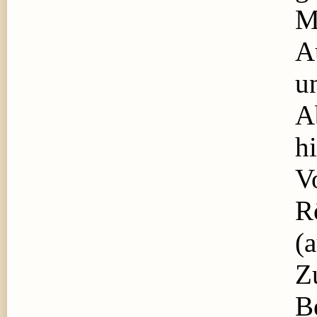
M
A
u
A
h
V
R
(
Z
B